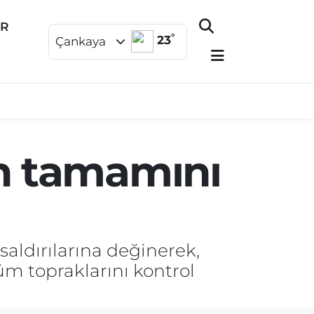
ER
°
23
Çankaya
in tamamını
aldırılarına değinerek,
üm topraklarını kontrol