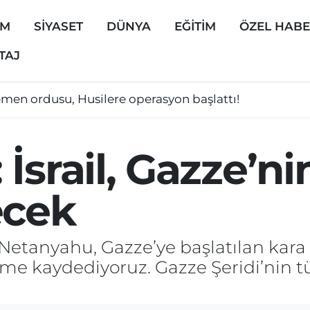
EM
SİYASET
DÜNYA
EĞİTİM
ÖZEL HAB
TAJ
men ordusu, Husilere operasyon başlattı!
İsrail, Gazze’n
ecek
Netanyahu, Gazze’ye başlatılan kara s
eme kaydediyoruz. Gazze Şeridi’nin t