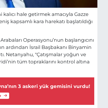
ini kalıcı hale getirmek amacıyla Gazze
niş kapsamlı kara harekatı başlatıldığı
Arabaları Operasyonu’nun başlangıcını
nın ardından İsrail Başbakanı Binyamin
ı. Netanyahu, "Çatışmalar yoğun ve
idi’nin tüm topraklarını kontrol altına
Rusya, Ukrayna’nın 3 askeri yük gemisini vurdu!
e