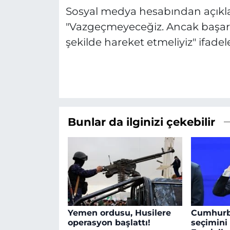
Sosyal medya hesabından açık
"Vazgeçmeyeceğiz. Ancak başarı
şekilde hareket etmeliyiz" ifadele
Bunlar da ilginizi çekebilir
Yemen ordusu, Husilere
Cumhurb
operasyon başlattı!
seçimini