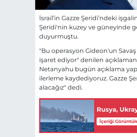
İsrail’in Gazze Şeridi’ndeki işgal
Şeridi'nin kuzey ve güneyinde ge
duyurmuştu.
"Bu operasyon Gideon'un Savaş 
işaret ediyor" denilen açıklama
Netanyahu bugün açıklama yapt
ilerleme kaydediyoruz. Gazze Şer
alacağız" dedi.
İçeriği Görüntül