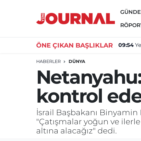
GÜND
GÜNDEM
Nöbetçi Eczaneler
RÖPOR
SİYASET
Hava Durumu
ÖNE ÇIKAN BAŞLIKLAR
09:54
Ye
SAĞLIK
Trafik Durumu
HABERLER
DÜNYA
Netanyahu: 
DÜNYA
Süper Lig Puan Durumu ve Fikstür
kontrol ed
EĞİTİM
Tüm Manşetler
ÖZEL HABER
Son Dakika Haberleri
İsrail Başbakanı Binyamin 
"Çatışmalar yoğun ve ilerl
Haber Arşivi
altına alacağız" dedi.