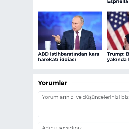
Espriella
ABD istihbaratından kara
Trump: B
harekatı iddiası
yakında 
Yorumlar