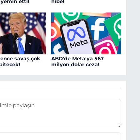
 yemin etti!
hibe!
ence savaş çok
ABD'de Meta'ya 567
bitecek!
milyon dolar ceza!