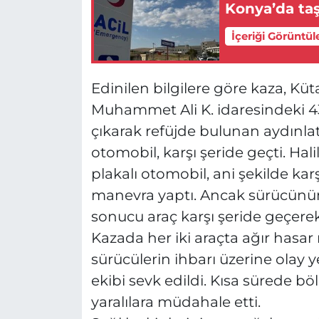
Konya’da taşl
İçeriği Görüntül
Edinilen bilgilere göre kaza, K
Muhammet Ali K. idaresindeki 43
çıkarak refüjde bulunan aydınlat
otomobil, karşı şeride geçti. Ha
plakalı otomobil, ani şekilde ka
manevra yaptı. Ancak sürücünün
sonucu araç karşı şeride geçerek
Kazada her iki araçta ağır hasa
sürücülerin ihbarı üzerine olay ye
ekibi sevk edildi. Kısa sürede bö
yaralılara müdahale etti.