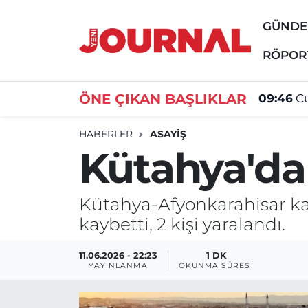
GÜND
GÜNDEM
Nöbetçi Eczaneler
RÖPOR
SİYASET
Hava Durumu
ÖNE ÇIKAN BAŞLIKLAR
09:46
Cu
SAĞLIK
Trafik Durumu
HABERLER
ASAYİŞ
Kütahya'da 
DÜNYA
Süper Lig Puan Durumu ve Fikstür
EĞİTİM
Tüm Manşetler
Kütahya-Afyonkarahisar kara
kaybetti, 2 kişi yaralandı.
ÖZEL HABER
Son Dakika Haberleri
11.06.2026 - 22:23
1 DK
Haber Arşivi
YAYINLANMA
OKUNMA SÜRESI