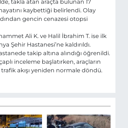
lde, takla atan araçta bulunan 17
hayatını kaybettiği belirlendi. Olay
rdından gencin cenazesi otopsi
mmet Ali K. ve Halil İbrahim T. ise ilk
a Şehir Hastanesi’ne kaldırıldı.
astanede takip altına alındığı öğrenildi.
 çaplı inceleme başlatırken, araçların
 trafik akışı yeniden normale döndü.