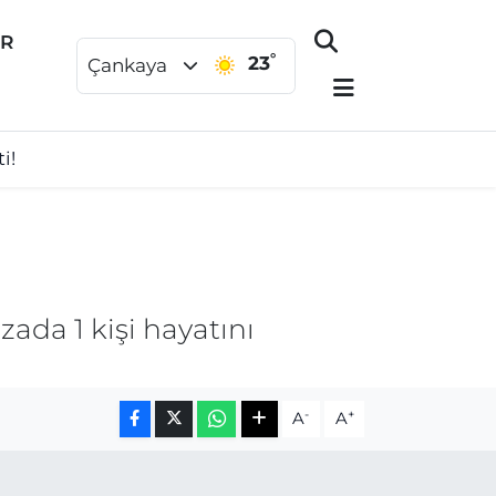
ER
°
23
Çankaya
i!
ada 1 kişi hayatını
-
+
A
A