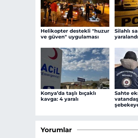
Helikopter destekli "huzur
Silahlı sa
ve güven" uygulaması
yaralandı
Konya’da taşlı bıçaklı
Sahte ek
kavga: 4 yaralı
vatandaş
şebekey
Yorumlar