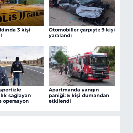
ldırıda 3 kişi
Otomobiller çarpıştı: 9 kişi
!
yaralandı
spertizle
Apartmanda yangın
lık sağlayan
paniği: 5 kişi dumandan
e operasyon
etkilendi