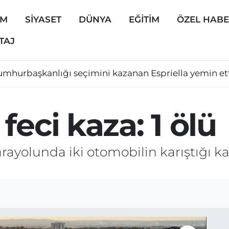
EM
SİYASET
DÜNYA
EĞİTİM
ÖZEL HAB
TAJ
mhurbaşkanlığı seçimini kazanan Espriella yemin ett
feci kaza: 1 ölü
yolunda iki otomobilin karıştığı kaz