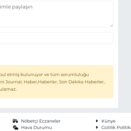
bul etmiş bulunuyor ve tüm sorumluluğu
ni Journal, Haber,Haberler, Son Dakika Haberler,
tulamaz.
Nöbetçi Eczaneler
Künye
Hava Durumu
Gizlilik Politik