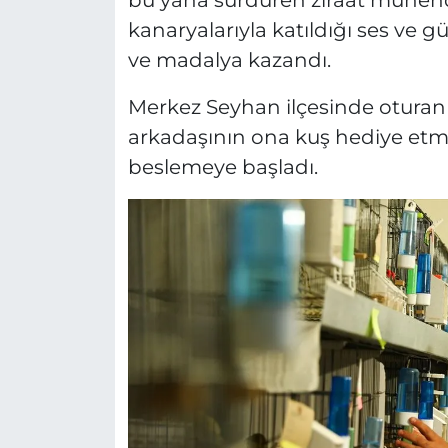
bu yana sürdüren ziraat mühend
kanaryalarıyla katıldığı ses ve g
ve madalya kazandı.
Merkez Seyhan ilçesinde oturan 4
arkadaşının ona kuş hediye etm
beslemeye başladı.