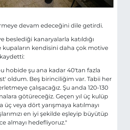
irmeye devam edeceğini dile getirdi.
e beslediği kanaryalarla katıldığı
e kupaların kendisini daha çok motive
kaydetti:
bu hobide şu ana kadar 40'tan fazla
t' oldum. Beş birinciliğim var. Tabii her
erletmeye çalışacağız. Şu anda 120-130
şmalara götüreceğiz. Geçen yıl üç kulüp
da üç veya dört yarışmaya katılmayı
larımızı en iyi şekilde eşleyip büyütüp
ce almayı hedefliyoruz."