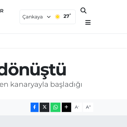
ER
°
27
Çankaya
 dönüştü
en kanaryayla başladığı
-
+
A
A