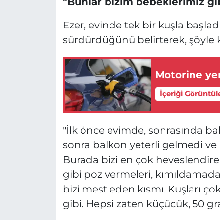
"Bunlar bizim bebeklerimiz gi
Ezer, evinde tek bir kuşla başlad
sürdürdüğünü belirterek, şöyle 
Motorine yen
İçeriği Görüntül
"İlk önce evimde, sonrasında ba
sonra balkon yeterli gelmedi ve k
Burada bizi en çok heveslendire
gibi poz vermeleri, kımıldamada
bizi mest eden kısmı. Kuşları ç
gibi. Hepsi zaten küçücük, 50 gr