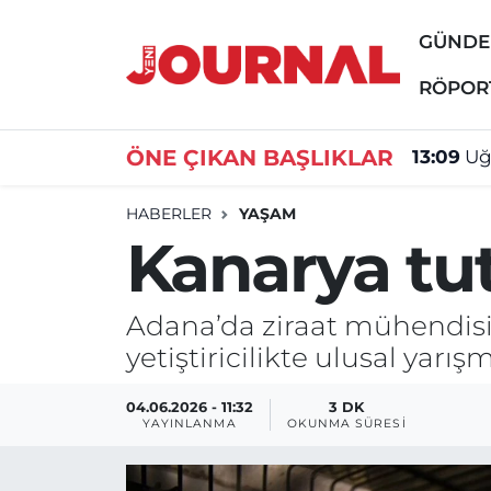
GÜND
GÜNDEM
Nöbetçi Eczaneler
RÖPOR
SİYASET
Hava Durumu
ÖNE ÇIKAN BAŞLIKLAR
13:09
Uğ
SAĞLIK
Trafik Durumu
HABERLER
YAŞAM
Kanarya tu
DÜNYA
Süper Lig Puan Durumu ve Fikstür
EĞİTİM
Tüm Manşetler
Adana’da ziraat mühendisi 
yetiştiricilikte ulusal yarı
ÖZEL HABER
Son Dakika Haberleri
04.06.2026 - 11:32
3 DK
Haber Arşivi
YAYINLANMA
OKUNMA SÜRESI