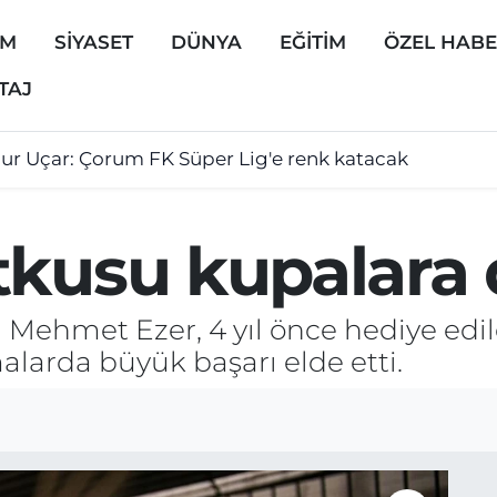
EM
SİYASET
DÜNYA
EĞİTİM
ÖZEL HAB
TAJ
ur Uçar: Çorum FK Süper Lig'e renk katacak
tkusu kupalara
Mehmet Ezer, 4 yıl önce hediye edil
şmalarda büyük başarı elde etti.