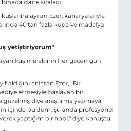
binada daire kiraladı.
şlarına ayıran Ezer, kanaryalarıyla
alarında 40'tan fazla kupa ve madalya
uş yetiştiriyorum"
layan kuş merakının her geçen gün
f aldığını anlatan Ezer, "Bir
ediye etmesiyle başlayan bir
ne güzelmiş diye araştırma yapmaya
in içinde buldum. Şu anda profesyonel
everek yaptığım bir hobi." diye konuştu.