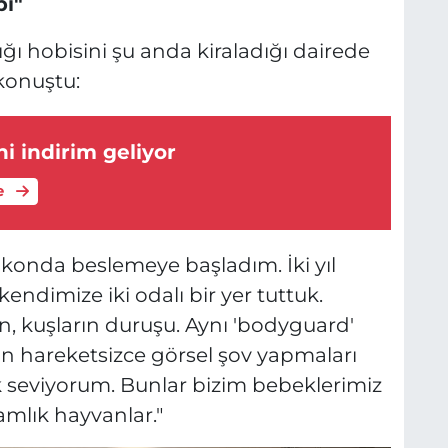
bi"
ığı hobisini şu anda kiraladığı dairede
konuştu:
i indirim geliyor
e
lkonda beslemeye başladım. İki yıl
endimize iki odalı bir yer tuttuk.
n, kuşların duruşu. Aynı 'bodyguard'
n hareketsizce görsel şov yapmaları
ok seviyorum. Bunlar bizim bebeklerimiz
amlık hayvanlar."