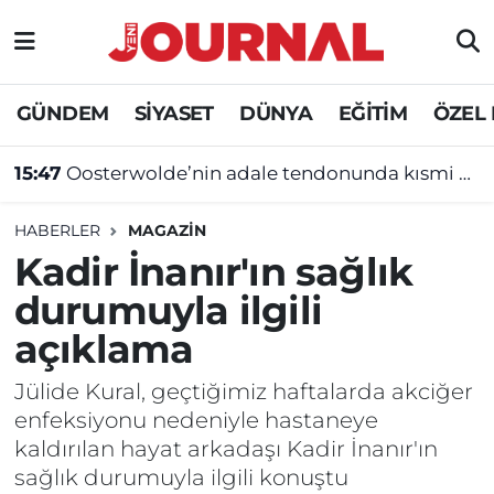
GÜNDEM
Nöbetçi Eczaneler
GÜNDEM
SİYASET
DÜNYA
EĞİTİM
ÖZEL
SİYASET
Hava Durumu
15:47
Oosterwolde’nin adale tendonunda kısmi yırtık tespit edildi
SAĞLIK
Trafik Durumu
HABERLER
MAGAZİN
DÜNYA
Süper Lig Puan Durumu ve Fikstür
Kadir İnanır'ın sağlık
durumuyla ilgili
EĞİTİM
Tüm Manşetler
açıklama
ÖZEL HABER
Son Dakika Haberleri
Jülide Kural, geçtiğimiz haftalarda akciğer
enfeksiyonu nedeniyle hastaneye
Haber Arşivi
kaldırılan hayat arkadaşı Kadir İnanır'ın
sağlık durumuyla ilgili konuştu