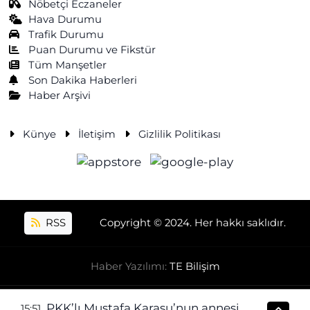
Nöbetçi Eczaneler
Hava Durumu
Trafik Durumu
Puan Durumu ve Fikstür
Tüm Manşetler
Son Dakika Haberleri
Haber Arşivi
Künye
İletişim
Gizlilik Politikası
RSS
Copyright © 2024. Her hakkı saklıdır.
Haber Yazılımı:
TE Bilişim
PKK’lı Mustafa Karasu’nun annesi
15:51