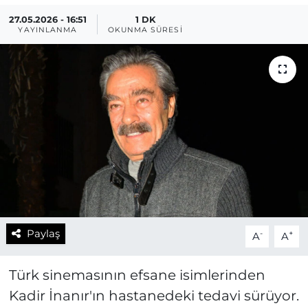
27.05.2026 - 16:51
1 DK
YAYINLANMA
OKUNMA SÜRESI
Paylaş
-
+
A
A
Türk sinemasının efsane isimlerinden
Kadir İnanır'ın hastanedeki tedavi sürüyor.