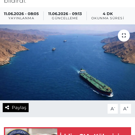
bildirdi.
11.06.2026 - 08:05
11.06.2026 - 09:13
4 DK
YAYINLANMA
GÜNCELLEME
OKUNMA SÜRESI
Paylaş
-
+
A
A