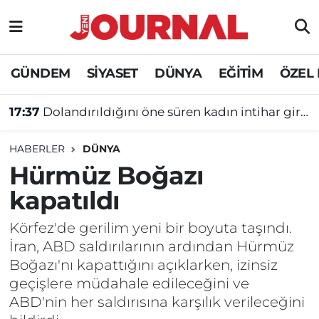
GÜNDEM
Nöbetçi Eczaneler
GÜNDEM
SİYASET
DÜNYA
EĞİTİM
ÖZEL
SİYASET
Hava Durumu
17:37
Dolandırıldığını öne süren kadın intihar girişiminde bulundu
SAĞLIK
Trafik Durumu
HABERLER
DÜNYA
DÜNYA
Süper Lig Puan Durumu ve Fikstür
Hürmüz Boğazı
kapatıldı
EĞİTİM
Tüm Manşetler
Körfez'de gerilim yeni bir boyuta taşındı.
ÖZEL HABER
Son Dakika Haberleri
İran, ABD saldırılarının ardından Hürmüz
Boğazı'nı kapattığını açıklarken, izinsiz
Haber Arşivi
geçişlere müdahale edileceğini ve
ABD'nin her saldırısına karşılık verileceğini