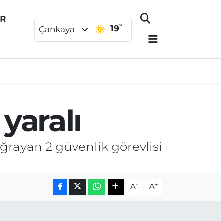
ER
°
19
Çankaya
 yaralı
ğrayan 2 güvenlik görevlisi
-
+
A
A