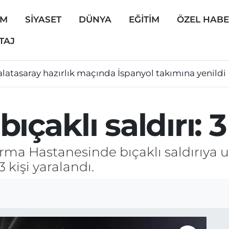
EM
SİYASET
DÜNYA
EĞİTİM
ÖZEL HAB
TAJ
latasaray hazırlık maçında İspanyol takımına yenildi
çaklı saldırı: 3
ma Hastanesinde bıçaklı saldırıya u
 kişi yaralandı.