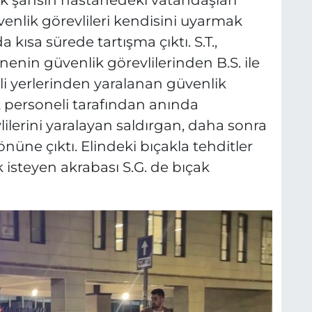
kek şahsın hastanedeki vatandaşları
üvenlik görevlileri kendisini uyarmak
a kısa sürede tartışma çıktı. S.T.,
enin güvenlik görevlilerinden B.S. ile
itli yerlerinden yaralanan güvenlik
k personeli tarafından anında
ilerini yaralayan saldırgan, daha sonra
önüne çıktı. Elindeki bıçakla tehditler
steyen akrabası S.G. de bıçak