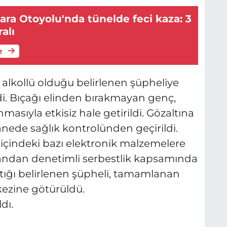
ra Otoyolu'nda tünelde feci kaza: 3
ralı
e
e alkollü olduğu belirlenen şüpheliye
di. Bıçağı elinden bırakmayan genç,
nmasıyla etkisiz hale getirildi. Gözaltına
nede sağlık kontrolünden geçirildi.
içindeki bazı elektronik malzemelere
 yandan denetimli serbestlik kapsamında
ığı belirlenen şüpheli, tamamlanan
kezine götürüldü.
dı.