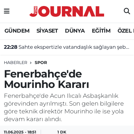
GÜNDEM
Nöbetçi Eczaneler
GÜNDEM
SİYASET
DÜNYA
EĞİTİM
ÖZEL
SİYASET
Hava Durumu
22:28
Sahte ekspertizle vatandaşlık sağlayan şebekeye operasyon
SAĞLIK
Trafik Durumu
HABERLER
SPOR
DÜNYA
Süper Lig Puan Durumu ve Fikstür
Fenerbahçe'de
Mourinho Kararı
EĞİTİM
Tüm Manşetler
Fenerbahçe'de Acun Ilıcalı Asbaşkanlık
ÖZEL HABER
Son Dakika Haberleri
görevinden ayrılmıştı. Son gelen bilgilere
göre teknik direktör Mourinho ile ise yola
Haber Arşivi
devam kararı alındı.
11.06.2025 - 18:51
1 DK