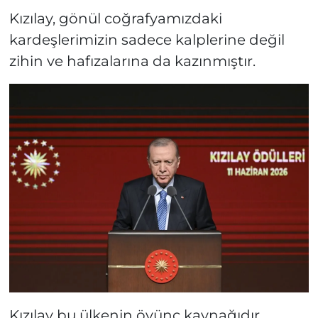
Kızılay, gönül coğrafyamızdaki
kardeşlerimizin sadece kalplerine değil
zihin ve hafızalarına da kazınmıştır.
Kızılay bu ülkenin övünç kaynağıdır,