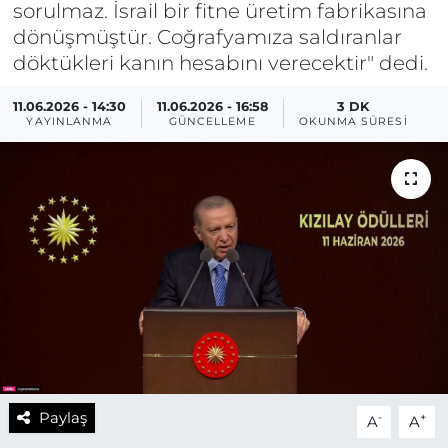
sorulmaz. İsrail bir fitne üretim fabrikasına
dönüşmüştür. Coğrafyamıza saldıranlar
döktükleri kanın hesabını verecektir" dedi.
11.06.2026 - 14:30
11.06.2026 - 16:58
3 DK
YAYINLANMA
GÜNCELLEME
OKUNMA SÜRESI
Paylaş
-
+
A
A