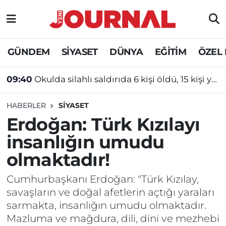
GÜNDEM
Nöbetçi Eczaneler
GÜNDEM
SİYASET
DÜNYA
EĞİTİM
ÖZEL
SİYASET
Hava Durumu
09:40
Okulda silahlı saldırıda 6 kişi öldü, 15 kişi yaralandı
SAĞLIK
Trafik Durumu
HABERLER
SİYASET
DÜNYA
Süper Lig Puan Durumu ve Fikstür
Erdoğan: Türk Kızılayı
insanlığın umudu
EĞİTİM
Tüm Manşetler
olmaktadır!
ÖZEL HABER
Son Dakika Haberleri
Cumhurbaşkanı Erdoğan: "Türk Kızılay,
savaşların ve doğal afetlerin açtığı yaraları
Haber Arşivi
sarmakta, insanlığın umudu olmaktadır.
Mazluma ve mağdura, dili, dini ve mezhebi