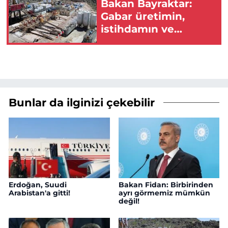
Bakan Bayraktar:
Gabar üretimin,
istihdamın ve
umudun adresi oldu!
Bunlar da ilginizi çekebilir
Erdoğan, Suudi
Bakan Fidan: Birbirinden
Arabistan'a gitti!
ayrı görmemiz mümkün
değil!