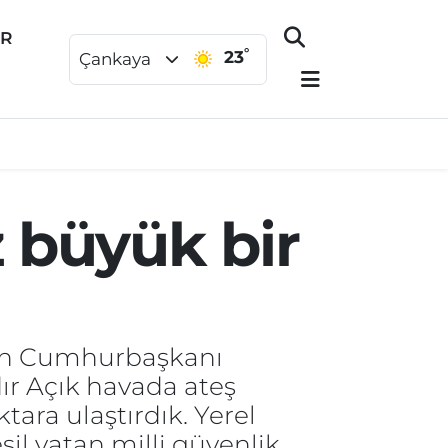
ER
°
23
Çankaya
 büyük bir
şan Cumhurbaşkanı
ır Açık havada ateş
ara ulaştırdık. Yerel
il vatan milli güvenlik