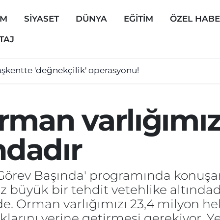
EM
SİYASET
DÜNYA
EĞİTİM
ÖZEL HAB
TAJ
şkentte 'değnekçilik' operasyonu!
rman varlığımız
ndadır
ı Görev Başında' programında konu
 büyük bir tehdit vetehlike altındad
 Orman varlığımızı 23,4 milyon hekt
arını yerine getirmesi gerekiyor. Yeş