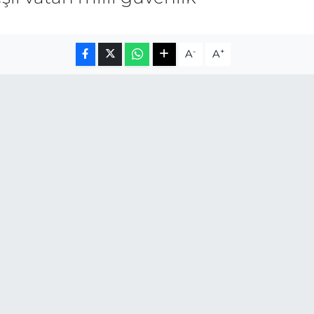
-
+
A
A