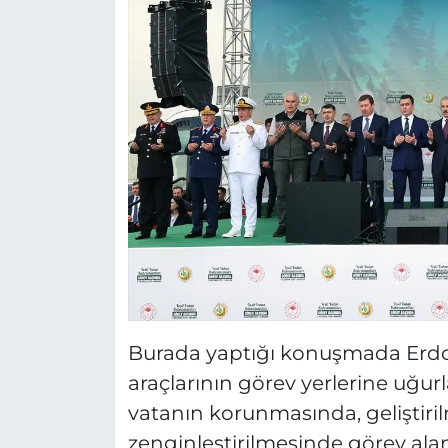
Burada yaptığı konuşmada Erdoğ
araçlarının görev yerlerine uğurl
vatanın korunmasında, geliştiri
zenginleştirilmesinde görev alanla