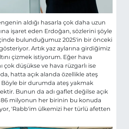
engenin aldığı hasarla çok daha uzun
ığına işaret eden Erdoğan, sözlerini şöyle
 içinde bulunduğumuz 2025'in bir önceki
österiyor. Artık yaz aylarına girdiğimiz
ltını çizmek istiyorum. Eğer hava
ı çok düşükse ve hava rüzgarlı ise
a, hatta açık alanda özellikle ateş
 Böyle bir durumda ateş yakmak
ktir. Bunun da adı gaflet değilse açık
. 86 milyonun her birinin bu konuda
or, 'Rabb'im ülkemizi her türlü afetten