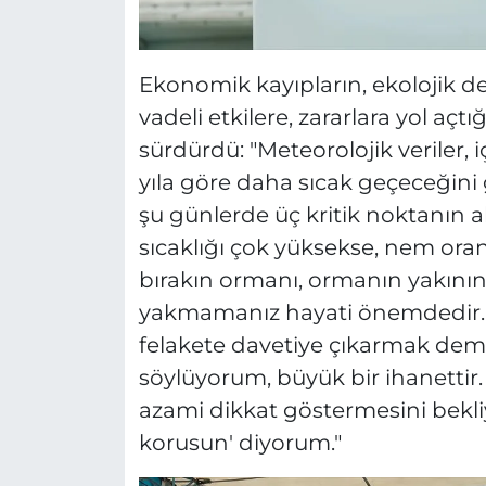
Ekonomik kayıpların, ekolojik d
vadeli etkilere, zararlara yol açt
sürdürdü: "Meteorolojik veriler,
yıla göre daha sıcak geçeceğini g
şu günlerde üç kritik noktanın a
sıcaklığı çok yüksekse, nem oran
bırakın ormanı, ormanın yakınınd
yakmamanız hayati önemdedir.
felakete davetiye çıkarmak deme
söylüyorum, büyük bir ihanettir
azami dikkat göstermesini bekliy
korusun' diyorum."