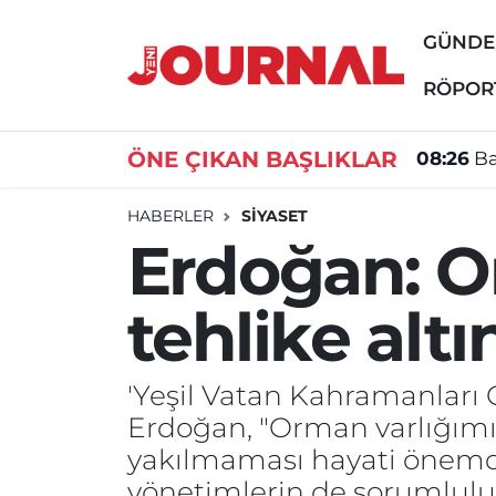
GÜND
GÜNDEM
Nöbetçi Eczaneler
RÖPOR
SİYASET
Hava Durumu
ÖNE ÇIKAN BAŞLIKLAR
08:26
Ba
SAĞLIK
Trafik Durumu
HABERLER
SİYASET
Erdoğan: O
DÜNYA
Süper Lig Puan Durumu ve Fikstür
tehlike altı
EĞİTİM
Tüm Manşetler
ÖZEL HABER
Son Dakika Haberleri
'Yeşil Vatan Kahramanlar
Erdoğan, "Orman varlığımız
Haber Arşivi
yakılmaması hayati önemde.
yönetimlerin de sorumlulukl