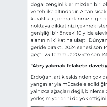
doğal zenginliklerimizden biri o
ve tehlike altındadır. Artan sıcak
kuraklıklar, ormanlarımızın gelece
noktaya dikkatinizi çekmek iste
genişliği bir önceki 10 yılda ale
alanının iki katına ulaştı. Dünya
geride bıraktı. 2024 senesi son 145
geçti. 23 Temmuz 2024'te son 145
"Ateş yakmak felakete daveti
Erdoğan, artık eskisinden çok d
yangınlarıyla mücadele edildiğin
yalnızca ağaçları değil, binlerce c
yerleşim yerlerini de yok ettiğini