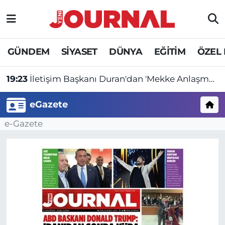
GÜNDEM
Nöbetçi Eczaneler
GÜNDEM
SİYASET
DÜNYA
EĞİTİM
ÖZEL
SİYASET
Hava Durumu
19:23
İletişim Başkanı Duran'dan 'Mekke Anlaşması' açıklaması!
SAĞLIK
Trafik Durumu
eGazete
DÜNYA
Süper Lig Puan Durumu ve Fikstür
e-Gazete
EĞİTİM
Tüm Manşetler
ÖZEL HABER
Son Dakika Haberleri
Haber Arşivi