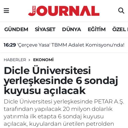
GÜNDEM
Nöbetçi Eczaneler
GÜNDEM
SİYASET
DÜNYA
EĞİTİM
ÖZEL
SİYASET
Hava Durumu
16:29
'Çerçeve Yasa' TBMM Adalet Komisyonu'nda!
SAĞLIK
Trafik Durumu
HABERLER
EKONOMİ
DÜNYA
Süper Lig Puan Durumu ve Fikstür
Dicle Üniversitesi
yerleşkesinde 6 sondaj
EĞİTİM
Tüm Manşetler
kuyusu açılacak
ÖZEL HABER
Son Dakika Haberleri
Dicle Üniversitesi yerleşkesinde PETAR A.Ş.
tarafından yapılacak 20 milyon dolarlık
Haber Arşivi
yatırımla ilk etapta 6 sondaj kuyusu
açılacak, kuyulardan üretilen petrolden