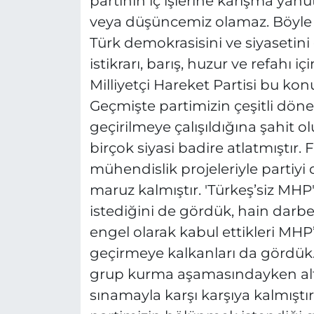
partinin iç işlerine karışma yah
veya düşüncemiz olamaz. Böyle b
Türk demokrasisini ve siyasetini 
istikrarı, barış, huzur ve refahı i
Milliyetçi Hareket Partisi bu kon
Geçmişte partimizin çeşitli dön
geçirilmeye çalışıldığına şahit 
birçok siyasi badire atlatmıştır.
mühendislik projeleriyle partiyi
maruz kalmıştır. 'Türkeş’siz MHP
istediğini de gördük, hain darb
engel olarak kabul ettikleri MHP’y
geçirmeye kalkanları da gördük. 1
grup kurma aşamasındayken altı 
sınamayla karşı karşıya kalmıştır