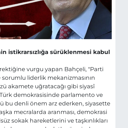
n istikrarsızlığa sürüklenmesi kabul
rektiğine vurgu yapan Bahçeli, "Parti
ve sorumlu liderlik mekanizmasının
ü akamete uğratacağı gibi siyasî
r. Türk demokrasisinde parlamento ve
olü bu denli önem arz ederken, siyasette
şka mecralarda aranması, demokrasi
süz sokak hareketlerini ve taşkınlıkları