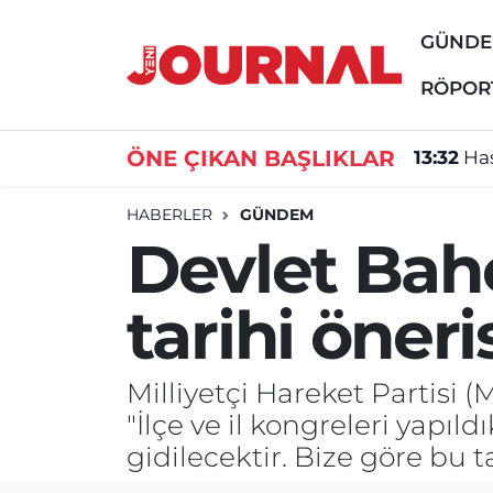
GÜND
GÜNDEM
Nöbetçi Eczaneler
RÖPOR
SİYASET
Hava Durumu
ÖNE ÇIKAN BAŞLIKLAR
13:32
Ha
SAĞLIK
Trafik Durumu
HABERLER
GÜNDEM
Devlet Bah
DÜNYA
Süper Lig Puan Durumu ve Fikstür
tarihi öneri
EĞİTİM
Tüm Manşetler
ÖZEL HABER
Son Dakika Haberleri
Milliyetçi Hareket Partisi 
"İlçe ve il kongreleri yapı
Haber Arşivi
gidilecektir. Bize göre bu t