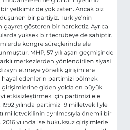
ut müdahale etme gibi bir niyetimiz
ir yetkimiz de yok zaten. Ancak biz
düşünen bir partiyiz. Türkiye’nin
çin gayret gösteren bir hareketiz. Ayrıca
ularda yüksek bir tecrübeye de sahiptir.
emlerde kongre süreçlerinde ele
olunmuştur. MHP, 57 yılı aşan geçmişinde
 Farklı merkezlerden yönlendirilen siyasi
 dizayn etmeye yönelik girişimlere
' hayal edenlerin partimizi bölmek
e girişimlerine giden yolda en büyük
i etkisizleştirmek için partimizi ele
992 yılında partimiz 19 milletvekiliyle
milletvekilinin ayrılmasıyla önemli bir
. 2016 yılında ise hukuksuz girişimlerle