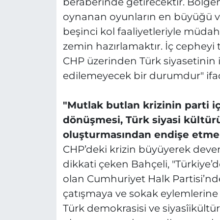
beraberinde getirecektir. Bölg
oynanan oyunların en büyüğü ve 
beşinci kol faaliyetleriyle müda
zemin hazırlamaktır. İç cepheyi
CHP üzerinden Türk siyasetinin i
edilemeyecek bir durumdur" ifade
"Mutlak butlan krizinin parti 
dönüşmesi, Türk siyasi kültürü
oluşturmasından endişe etme
CHP’deki krizin büyüyerek deve
dikkati çeken Bahçeli, "Türkiye’d
olan Cumhuriyet Halk Partisi’nde
çatışmaya ve sokak eylemlerine
Türk demokrasisi ve siyasîikültür