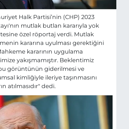
riyet Halk Partisi’nin (CHP) 2023
tayı'nın mutlak butlan kararıyla yok
sine özel röportaj verdi. Mutlak
menin kararına uyulması gerektiğini
 "Mahkeme kararının uygulama
mize yakışmamıştır. Beklentimiz
bu görüntünün giderilmesi ve
msal kimliğiyle ileriye taşınmasını
n atılmasıdır" dedi.