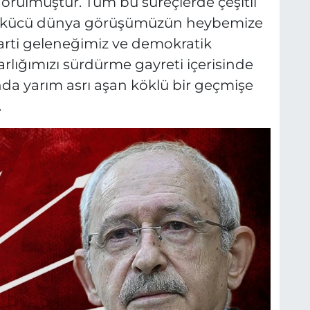
örülmüştür. Tüm bu süreçlerde çeşitli
tçi ülkücü dünya görüşümüzün heybemize
parti geleneğimiz ve demokratik
rlığımızı sürdürme gayreti içerisinde
nda yarım asrı aşan köklü bir geçmişe
.