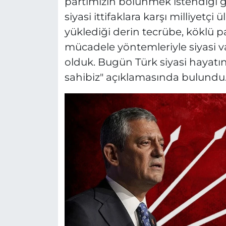
partimizin bölünmek istendiği g
siyasi ittifaklara karşı milliye
yüklediği derin tecrübe, köklü 
mücadele yöntemleriyle siyasi va
olduk. Bugün Türk siyasi hayatı
sahibiz" açıklamasında bulundu