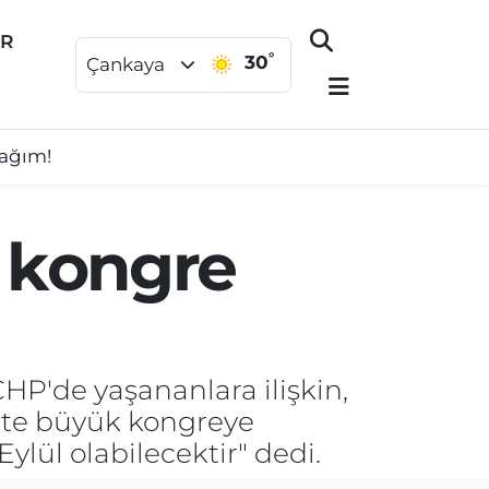
ER
°
30
Çankaya
cağım!
 kongre
CHP'de yaşananlara ilişkin,
rihte büyük kongreye
Eylül olabilecektir" dedi.