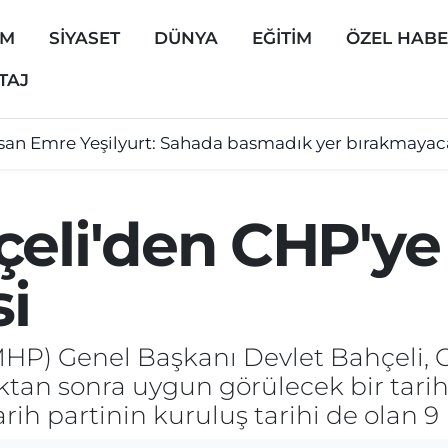
EM
SİYASET
DÜNYA
EĞİTİM
ÖZEL HAB
TAJ
san Emre Yeşilyurt: Sahada basmadık yer bırakmaya
çeli'den CHP'ye
si
(MHP) Genel Başkanı Devlet Bahçeli, 
ldıktan sonra uygun görülecek bir ta
arih partinin kuruluş tarihi de olan 9 