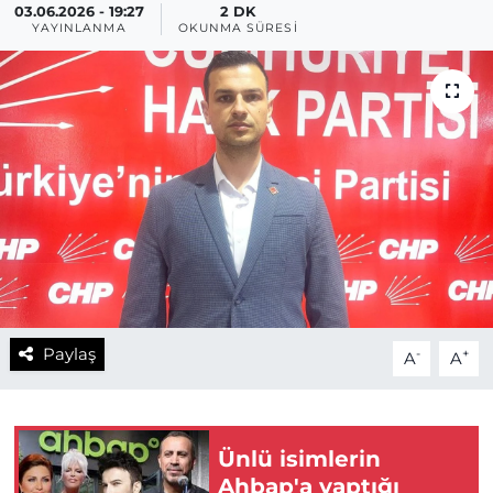
03.06.2026 - 19:27
2 DK
YAYINLANMA
OKUNMA SÜRESI
Paylaş
-
+
A
A
Ünlü isimlerin
Ahbap'a yaptığı