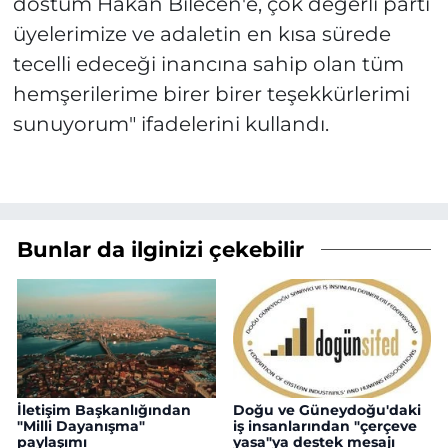
dostum Hakan Bilecen'e, çok değerli parti
üyelerimize ve adaletin en kısa sürede
tecelli edeceği inancına sahip olan tüm
hemşerilerime birer birer teşekkürlerimi
sunuyorum" ifadelerini kullandı.
Bunlar da ilginizi çekebilir
İletişim Başkanlığından
Doğu ve Güneydoğu'daki
"Milli Dayanışma"
iş insanlarından "çerçeve
paylaşımı
yasa"ya destek mesajı