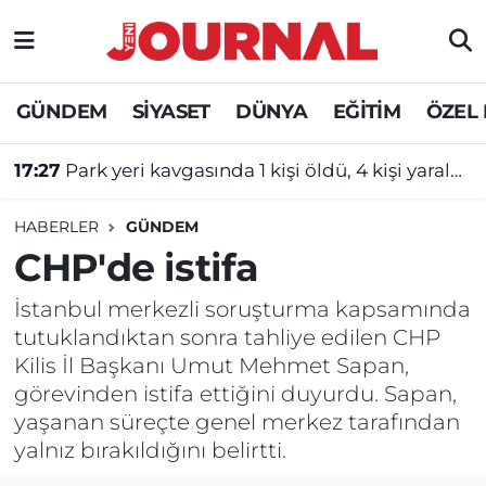
GÜNDEM
Nöbetçi Eczaneler
GÜNDEM
SİYASET
DÜNYA
EĞİTİM
ÖZEL
SİYASET
Hava Durumu
17:27
Park yeri kavgasında 1 kişi öldü, 4 kişi yaralandı!
SAĞLIK
Trafik Durumu
HABERLER
GÜNDEM
DÜNYA
Süper Lig Puan Durumu ve Fikstür
CHP'de istifa
EĞİTİM
Tüm Manşetler
İstanbul merkezli soruşturma kapsamında
tutuklandıktan sonra tahliye edilen CHP
ÖZEL HABER
Son Dakika Haberleri
Kilis İl Başkanı Umut Mehmet Sapan,
görevinden istifa ettiğini duyurdu. Sapan,
Haber Arşivi
yaşanan süreçte genel merkez tarafından
yalnız bırakıldığını belirtti.