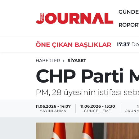
GÜND
GÜNDEM
Nöbetçi Eczaneler
RÖPOR
SİYASET
Hava Durumu
ÖNE ÇIKAN BAŞLIKLAR
17:37
Do
SAĞLIK
Trafik Durumu
HABERLER
SİYASET
CHP Parti M
DÜNYA
Süper Lig Puan Durumu ve Fikstür
EĞİTİM
Tüm Manşetler
PM, 28 üyesinin istifası seb
ÖZEL HABER
Son Dakika Haberleri
11.06.2026 - 14:07
11.06.2026 - 15:30
YAYINLANMA
GÜNCELLEME
OKUNM
Haber Arşivi