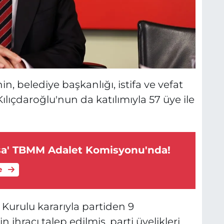
, belediye başkanlığı, istifa ve vefat
ılıçdaroğlu'nun da katılımıyla 57 üye ile
sa' TBMM Adalet Komisyonu'nda!
e
urulu kararıyla partiden 9
in ihracı talep edilmiş, parti üyelikleri