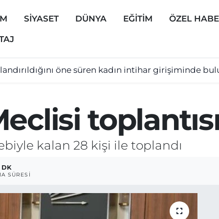
EM
SİYASET
DÜNYA
EĞİTİM
ÖZEL HAB
TAJ
landırıldığını öne süren kadın intihar girişiminde bu
eclisi toplantıs
ebiyle kalan 28 kişi ile toplandı
1 DK
A SÜRESI