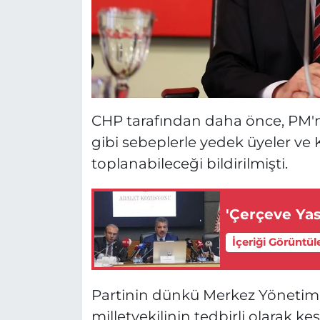
CHP tarafından daha önce, PM'nin
gibi sebeplerle yedek üyeler ve K
toplanabileceği bildirilmişti.
'Çerçeve Ya
İçeriği Görüntül
Partinin dünkü Merkez Yönetim K
milletvekilinin tedbirli olarak kes