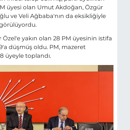
n PM üyesi olan Umut Akdoğan, Özgür
lu ve Veli Ağbaba'nın da eksikliğiyle
görülüyordu.
zel'e yakın olan 28 PM üyesinin istifa
29'a düşmüş oldu. PM, mazeret
8 üyeyle toplandı.