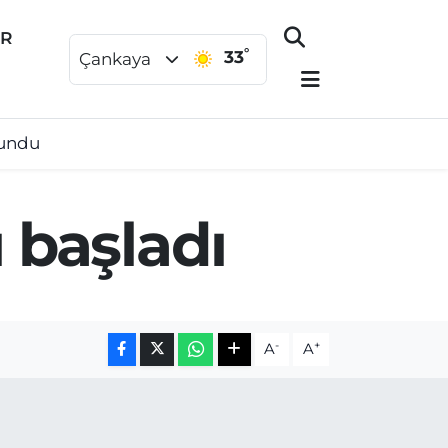
ER
°
33
Çankaya
lundu
ı başladı
-
+
A
A