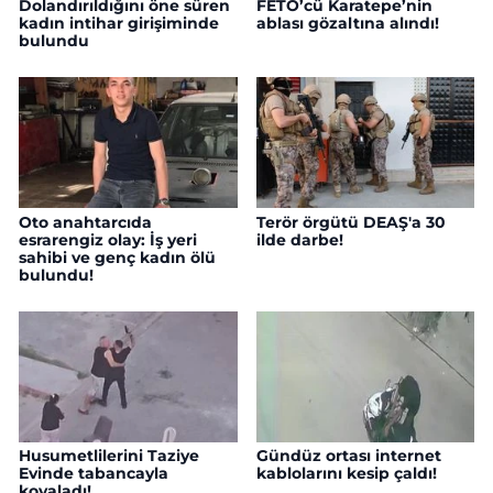
Dolandırıldığını öne süren
FETÖ’cü Karatepe’nin
kadın intihar girişiminde
ablası gözaltına alındı!
bulundu
Oto anahtarcıda
Terör örgütü DEAŞ'a 30
esrarengiz olay: İş yeri
ilde darbe!
sahibi ve genç kadın ölü
bulundu!
Husumetlilerini Taziye
Gündüz ortası internet
Evinde tabancayla
kablolarını kesip çaldı!
kovaladı!