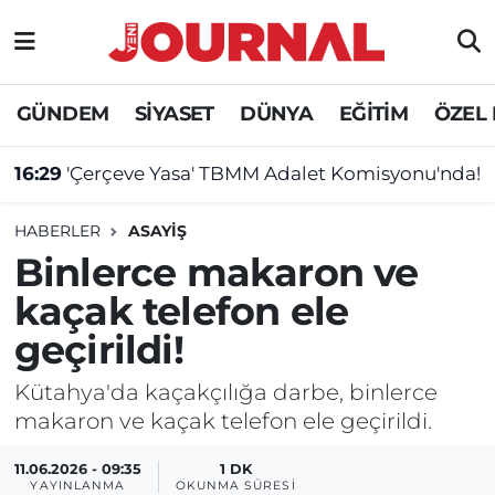
GÜNDEM
Nöbetçi Eczaneler
GÜNDEM
SİYASET
DÜNYA
EĞİTİM
ÖZEL
SİYASET
Hava Durumu
16:29
'Çerçeve Yasa' TBMM Adalet Komisyonu'nda!
SAĞLIK
Trafik Durumu
HABERLER
ASAYİŞ
DÜNYA
Süper Lig Puan Durumu ve Fikstür
Binlerce makaron ve
kaçak telefon ele
EĞİTİM
Tüm Manşetler
geçirildi!
ÖZEL HABER
Son Dakika Haberleri
Kütahya'da kaçakçılığa darbe, binlerce
makaron ve kaçak telefon ele geçirildi.
Haber Arşivi
11.06.2026 - 09:35
1 DK
YAYINLANMA
OKUNMA SÜRESI