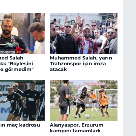
ed Salah
Muhammed Salah, yarın
a: "Böylesini
Trabzonspor için imza
ce görmedim"
atacak
'ın maç kadrosu
Alanyaspor, Erzurum
u
kampını tamamladı