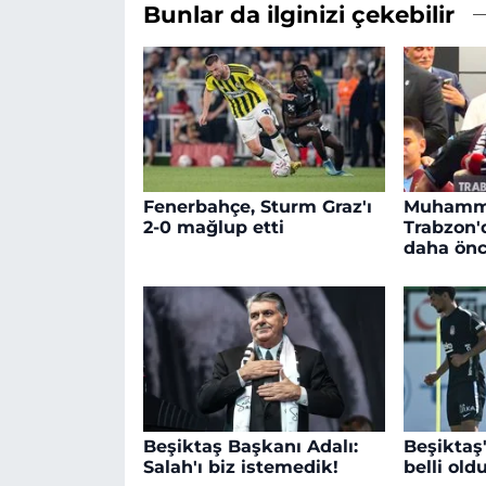
Bunlar da ilginizi çekebilir
Fenerbahçe, Sturm Graz'ı
Muhamm
2-0 mağlup etti
Trabzon'd
daha ön
Beşiktaş Başkanı Adalı:
Beşiktaş
Salah'ı biz istemedik!
belli old