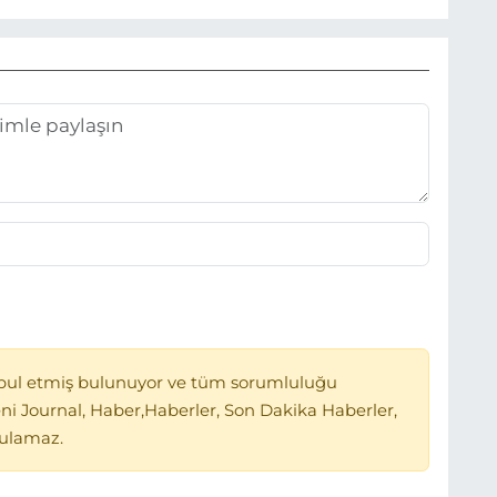
bul etmiş bulunuyor ve tüm sorumluluğu
ni Journal, Haber,Haberler, Son Dakika Haberler,
tulamaz.