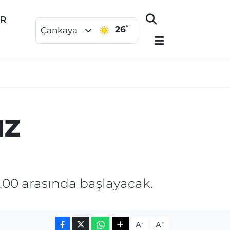
ER
°
26
Çankaya
uz
.00 arasında başlayacak.
-
+
A
A