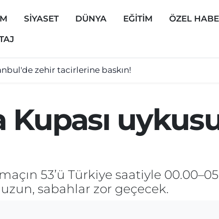
EM
SİYASET
DÜNYA
EĞİTİM
ÖZEL HAB
TAJ
anbul'de zehir tacirlerine baskın!
 Kupası uykus
açın 53’ü Türkiye saatiyle 00.00–05
 uzun, sabahlar zor geçecek.